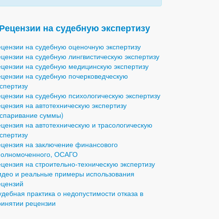
Рецензии на судебную экспертизу
ецензии на судебную оценочную экспертизу
ецензии на судебную лингвистическую экспертизу
ецензии на судебную медицинскую экспертизу
ецензии на судебную почерковедческую
кспертизу
ецензии на судебную психологическую экспертизу
ецензия на автотехническую экспертизу
оспаривание суммы)
ецензия на автотехническую и трасологическую
кспертизу
ецензия на заключение финансового
полномоченного, ОСАГО
ецензия на строительно-техническую экспертизу
идео и реальные примеры использования
ецензий
удебная практика о недопустимости отказа в
ринятии рецензии