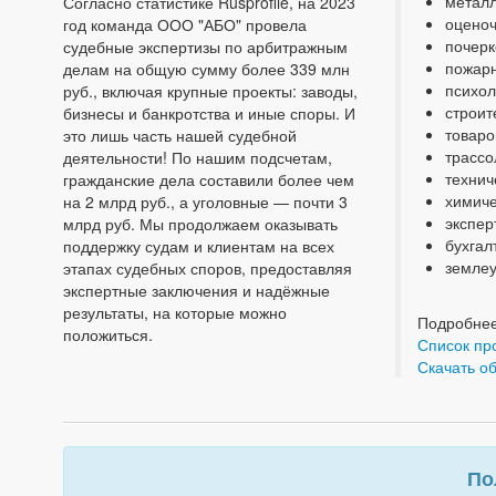
металл
Согласно статистике Rusprofile, на 2023
оценоч
год команда ООО "АБО" провела
почерк
судебные экспертизы по арбитражным
пожарн
делам на общую сумму более 339 млн
психол
руб., включая крупные проекты: заводы,
строит
бизнесы и банкротства и иные споры. И
товаро
это лишь часть нашей судебной
трассо
деятельности! По нашим подсчетам,
технич
гражданские дела составили более чем
химиче
на 2 млрд руб., а уголовные — почти 3
экспер
млрд руб. Мы продолжаем оказывать
бухгал
поддержку судам и клиентам на всех
землеу
этапах судебных споров, предоставляя
экспертные заключения и надёжные
результаты, на которые можно
Подробнее
положиться.
Список пр
Скачать о
По