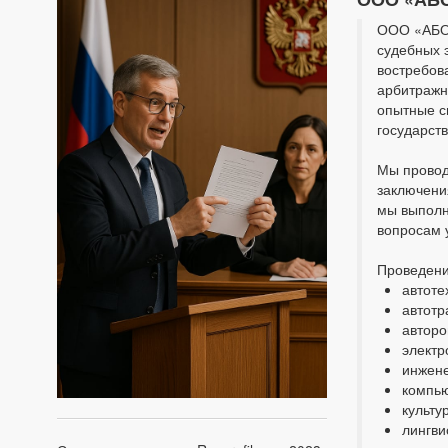
ООО «АБО»
судебных 
востребов
арбитражн
опытные с
государст
Мы провод
заключени
мы выполн
вопросам 
Проведени
автоте
автотр
авторо
электр
инжене
компью
культу
лингви