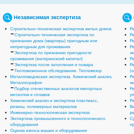
Независимая экспертиза
Строительно-техническая экспертиза жилых домов
Р
Строительно-техническая экспертиза по
Р
признанию дома (квартиры) пригодным или
Р
непригодным для проживания
Р
Экспертиза по признанию пригодности
э
проживания (материнскоий капитал)
Р
Экспертиза после затопления и пожара
Р
Тепловизионное обследование. Тепловизор
(
Металловедческая экспертиза. Химический анализ.
Р
Металлография
э
Подбор отечественных аналогов импортных
Р
металлов и сплавов
у
Химический анализ и экспертиза пластмасс,
Р
резины, полимерных материалов
В
Инженерно-технологическая экспертиза
р
Экспертиза промышленного и технологического
С
оборудования
п
Оценка износа машин и оборудования