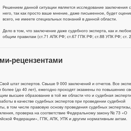
Решением данной ситуации является исследование заключения с
него, так как просто ваше мнение, даже письменное, будет оценив
всего, не имеете специальных познаний в данной области.
Дело в том, что заключение даже судебного эксперта, как и любо
общим правилам (ст.71 АПК РФ; ст.67 ГПК РФ; ст.88 УПК РФ; ст. 
ами-рецензентами
Свой штат экспертов. Свыше 9 000 заключений и отчетов. Все эксп
 более (до 40 лет), ежегодно проходят экзамены по повышению с
им высшее образование в той же области что и судебная эксперти
работы в качестве судебных экспертов при проведении судебной
оты, в том числе правовую основу проведения судебных экспертизы
ления, проверка на соответствие Федеральному закону № 73 «О
сийской Федерации», ГПК, АПК, УПК и другим нормативным актам.