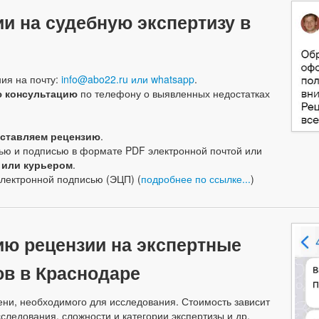
ии на судебную экспертизу в
ия на почту:
info@abo22.ru или
whatsapp
.
ю консультацию
по телефону о выявленных недостатках
ставляем рецензию
.
ью и подписью в формате PDF электронной почтой или
 или курьером
.
электронной подписью (ЭЦП) (
подробнее по ссылке...
)
ию рецензии на экспертные
ов в Краснодаре
ени, необходимого для исследования. Стоимость зависит
следования, сложности и категории экспертизы и др.