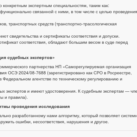
 конкретным экспертным специальностям, таким как:
 функционально связанной с ними, в том числе с целью проведения
мов, транспортных средств (транспортно-трасологическая
ют свидетельства и сертификаты соответствия и допуски.
тификат соответствия, обладают большим весом в суде перед
ция судебных экспертов»
оммерческого партнерства НП «Саморегулируемая организация
вия ОСЭ 2024/08-7688 (зарегистрировано как СРО в Росреестре,
в Федеральном агентстве по техническому регулированию и
ых экспертов и имеют удостоверения. К судебным экспертам — чл
ы и правила).
итмы проведения исследования
ально разработанному нами алгоритму, который позволяет систем
ружить ошибки, несоответствия, нарушения и другое.