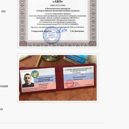
 их
енам
но