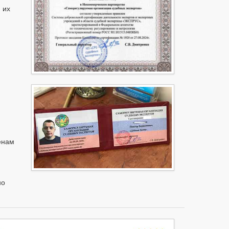
 их
енам
но