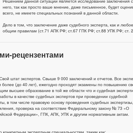
Решением данной ситуации является исследование заключения с
него, так как просто ваше мнение, даже письменное, будет оценив
всего, не имеете специальных познаний в данной области.
Дело в том, что заключение даже судебного эксперта, как и любо
общим правилам (ст.71 АПК РФ; ст.67 ГПК РФ; ст.88 УПК РФ; ст. 
ами-рецензентами
Свой штат экспертов. Свыше 9 000 заключений и отчетов. Все эксп
 более (до 40 лет), ежегодно проходят экзамены по повышению с
им высшее образование в той же области что и судебная эксперти
работы в качестве судебных экспертов при проведении судебной
оты, в том числе правовую основу проведения судебных экспертизы
ления, проверка на соответствие Федеральному закону № 73 «О
сийской Федерации», ГПК, АПК, УПК и другим нормативным актам.
 конкретным экспертным специальностям, таким как: