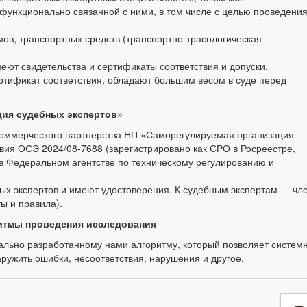
 функционально связанной с ними, в том числе с целью проведения
мов, транспортных средств (транспортно-трасологическая
ют свидетельства и сертификаты соответствия и допуски.
тификат соответствия, обладают большим весом в суде перед
ция судебных экспертов»
оммерческого партнерства НП «Саморегулируемая организация
вия ОСЭ 2024/08-7688 (зарегистрировано как СРО в Росреестре,
в Федеральном агентстве по техническому регулированию и
ых экспертов и имеют удостоверения. К судебным экспертам — чл
ы и правила).
итмы проведения исследования
ально разработанному нами алгоритму, который позволяет систем
ружить ошибки, несоответствия, нарушения и другое.