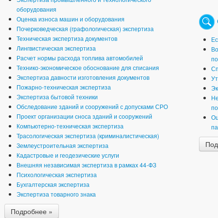
оборудования
Оценка износа машин и оборудования
Почерковедческая (графологическая) экспертиза
Техническая экспертиза документов
Ес
Лингвистическая экспертиза
Во
Расчет нормы расхода топлива автомобилей
по
Технико-экономическое обоснование для списания
Сп
Экспертиза давности изготовления документов
Ут
Пожарно-техническая экспертиза
Эк
Экспертиза бытовой техники
Не
Обследование зданий и сооружений с допусками СРО
по
Проект организации сноса зданий и сооружений
Оц
Компьютерно-техническая экспертиза
па
Трасологическая экспертиза (криминалистическая)
Под
Землеустроительная экспертиза
Кадастровые и геодезические услуги
Внешняя независимая экспертиза в рамках 44-ФЗ
Психологическая экспертиза
Бухгалтерская экспертиза
Экспертиза товарного знака
Подробнее »