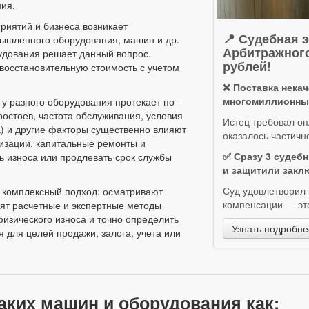
ния.
риятий и бизнеса возникает
📍 Судебная 
мышленного оборудования, машин и др.
Арбитражного
удования решает данный вопрос.
рублей!
 восстановительную стоимость с учетом
❌ Поставка нека
многомиллионны
 у разного оборудования протекает по-
остоев, частота обслуживания, условия
Истец требовал оп
а) и другие факторы существенно влияют
оказалось частичн
изации, капитальные ремонты и
✅ Сразу 3 судебн
ь износа или продлевать срок службы
и защитили заклю
Суд удовлетворил 
 комплексный подход: осматривают
компенсации — это
ят расчетные и экспертные методы
физического износа и точно определить
Узнать подробне
 для целей продажи, залога, учета или
таких машин и оборудования как: