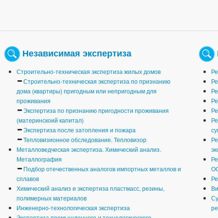
Независимая экспертиза
Строительно-техническая экспертиза жилых домов
Ре
Строительно-техническая экспертиза по признанию
Ре
дома (квартиры) пригодным или непригодным для
Ре
проживания
Ре
Экспертиза по признанию пригодности проживания
Ре
(материнскоий капитал)
Ре
Экспертиза после затопления и пожара
су
Тепловизионное обследование. Тепловизор
Ре
Металловедческая экспертиза. Химический анализ.
эк
Металлография
Ре
Подбор отечественных аналогов импортных металлов и
О
сплавов
Ре
Химический анализ и экспертиза пластмасс, резины,
Ви
полимерных материалов
Су
Инженерно-технологическая экспертиза
ре
Экспертиза промышленного и технологического