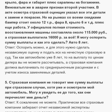
крыло, фара и габарит плюс сарапины на богажнике.
Виноватым же в аварии признан второй участник. В
акте осмотра страховой оценщик указал все эти детали
к замене и покраске. Но на рынках со всеми скидками
бампер стоит около 12 т.р., фара 8, крыло 6 и т.д. плюс
еще работа. У официалов полная стоимость
восстановления машины составляла около 115.000 руб.,
а страховая выплатила 16000 р. за всё! Я могу оспорить
сумму выплаты и как это сделать? Авто 8 лет.
Ответ: Оспорить можно, и для этого нужно сделать
независимую оценку и подать иск на нечестную страховую в
суд. Так как автомобилю уже 8 лет, то на выплату по ценам
дилера вы не можете рассчитывать, а страховая компания
должна выплачивать по среднерыночным расценкам и с
учетом износа заменяемых деталей.
5. Страховая компания не говорит мне сумму выплаты
при страховом случае, хотя уже и осмотрели мой
автомобиль. Могу я увидеть ее до того, как они
перечислят мне деньги?
Ответ: К сожалению не можете. Практически все страховые
компании забирают отчет независимой экспертизы