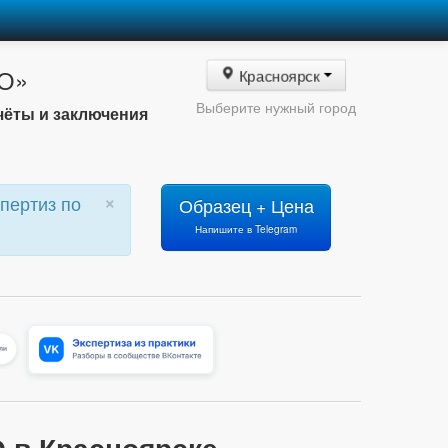
БО»
Красноярск
Выберите нужный город
чёты и заключения
×
пертиз по
Образец + Цена
Напишите в Telegram
 в Красноярске