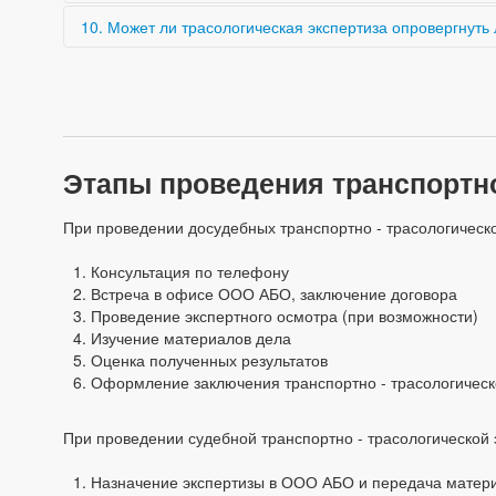
По направлению и характеру деформаций, свежести пов
10. Может ли трасологическая экспертиза опровергнут
Да, если объяснения участников не соответствуют факт
Этапы проведения транспортно
При проведении досудебных транспортно - трасологическ
Консультация по телефону
Встреча в офисе ООО АБО, заключение договора
Проведение экспертного осмотра (при возможности)
Изучение материалов дела
Оценка полученных результатов
Оформление заключения транспортно - трасологическ
При проведении судебной транспортно - трасологической 
Назначение экспертизы в ООО АБО и передача матер