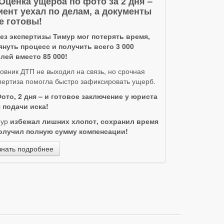
 Оценка ущерба по фото за 2 дня –
иент уехал по делам, а документы
е готовы!
ез экспертизы Тимур мог потерять время,
януть процесс и получить всего 3 000
лей вместо 85 000!
овник ДТП не выходил на связь, но срочная
пертиза помогла быстро зафиксировать ущерб.
ото, 2 дня – и готовое заключение у юриста
 подачи иска!
мур
избежал лишних хлопот, сохранил время
олучил полную сумму компенсации!
знать подробнее