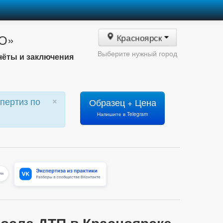
БО»
Красноярск
Выберите нужный город
чёты и заключения
×
пертиз по
Образец + Цена
Напишите в Telegram
после ДТП в Красноярске