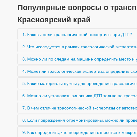
Популярные вопросы о транспо
Красноярский край
1. Каковы цели трасологической экспертизы при ДТП?
Трасологическая экспертиза устанавливает механизм Д
2. Что исследуется в рамках трасологической эксперти
событий и возможность предотвращения аварии.
Следы на транспортных средствах (вмятины, царапины, 
3. Можно ли по следам на машине определить место и 
автомобилей после столкновения.
Да, анализ повреждений и деформаций позволяет опред
4. Может ли трасологическая экспертиза определить с
Нет напрямую. Скорость оценивается через автотехниче
5. Какие материалы нужны для проведения трасологиче
взаимодействия объектов.
Фотографии повреждений, схема ДТП, акты осмотра ав
6. Можно ли установить виновника ДТП только по трасо
участников.
Нет. Экспертиза фиксирует факты о механизме ДТП, а в
7. В чем отличие трасологической экспертизы от автоте
Трасология исследует повреждения и механизмы столкн
8. Если повреждения отремонтированы, можно ли прове
причины ДТП.
Без фото повреждений до ремонта провести полноценну
9. Как определить, что повреждения относятся к конкр