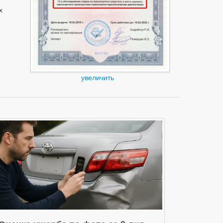
х
увеличить