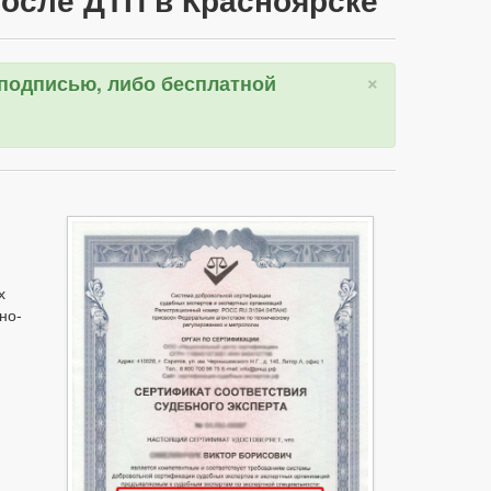
×
 подписью, либо бесплатной
х
но-