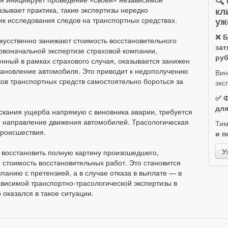
🔍
кл
азывает практика, такие экспертизы нередко
уж
 исследования следов на транспортных средствах.
❌ Б
скусственно занижают стоимость восстановительного
зат
рвоначальной экспертизе страховой компании,
руб
енный в рамках страхового случая, оказывается занижен
становление автомобиля. Это приводит к недополучению
Вин
ов транспортных средств самостоятельно бороться за
экс
✅ Ф
для
зыскания ущерба напрямую с виновника аварии, требуется
а, направление движения автомобилей. Трасологическая
Ти
происшествия.
и п
У
восстановить полную картину произошедшего,
стоимость восстановительных работ. Это становится
анию с претензией, а в случае отказа в выплате — в
висимой транспортно-трасологической экспертизы в
оказался в такое ситуации.