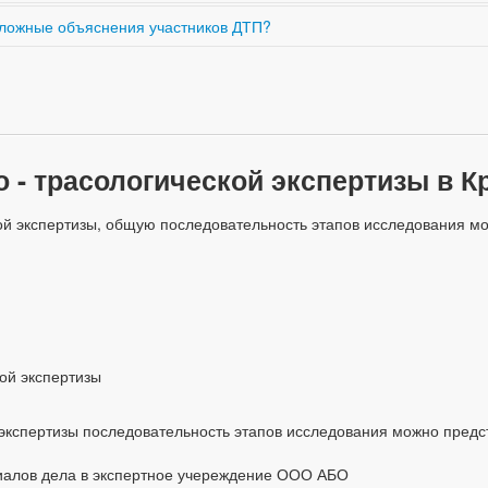
реждений, сопоставлению следов на транспортных средствах.
ь ложные объяснения участников ДТП?
ическим следам и результатам анализа повреждений.
 - трасологической экспертизы в К
ой экспертизы, общую последовательность этапов исследования мо
ой экспертизы
экспертизы последовательность этапов исследования можно предст
иалов дела в экспертное учереждение ООО АБО