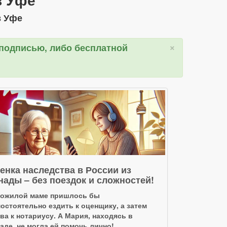
в Уфе
×
 подписью, либо бесплатной
енка наследства в России из
нады – без поездок и сложностей!
Пожилой маме пришлось бы
остоятельно ездить к оценщику, а затем
ва к нотариусу. А Мария, находясь в
аде, не могла ей помочь лично!