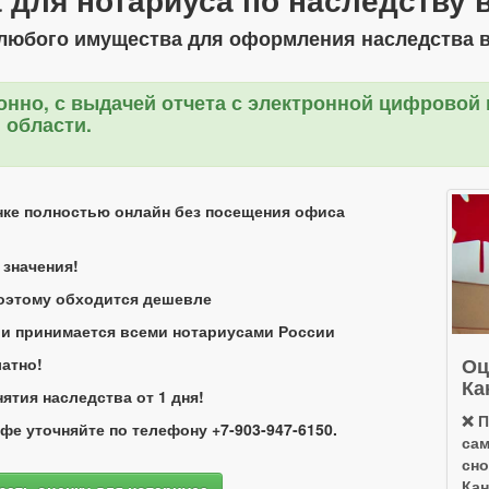
любого имущества для оформления наследства 
онно, с выдачей отчета с электронной цифровой
 области.
нке полностью онлайн без посещения офиса
 значения!
поэтому обходится дешевле
 и принимается всеми нотариусами России
Оц
атно!
Ка
тия наследства от 1 дня!
❌ 
фе уточняйте по телефону +7-903-947-6150.
сам
сно
Кан
зать оценку для нотариуса