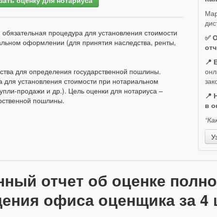
Мар
дис
- обязательная процедура для установления стоимости
✅ О
иальном оформлении (для принятия наследства, ренты,
отч
📍 
ества для определения государственной пошлины.
онл
а для установления стоимости при нотариальном
зак
упли-продажи и др.). Цель оценки для нотариуса –
📍 
арственной пошлины.
в о
“Ка
У
нный отчет об оценке полн
ения офиса оценщика за 4 