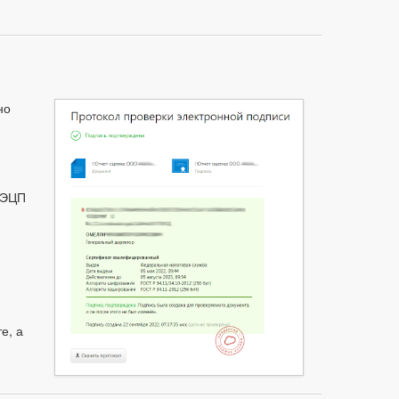
но
 ЭЦП
е, а