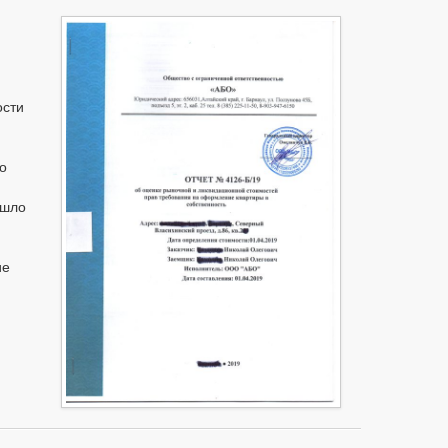
ости
о
ошло
ие