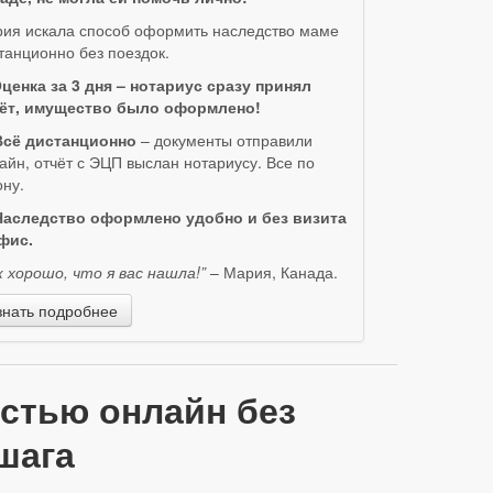
ия искала способ оформить наследство маме
танционно без поездок.
ценка за 3 дня – нотариус сразу принял
ёт, имущество было оформлено!
Всё дистанционно
– документы отправили
айн, отчёт с ЭЦП выслан нотариусу. Все по
ону.
Наследство оформлено удобно и без визита
фис.
к хорошо, что я вас нашла!”
– Мария, Канада.
знать подробнее
остью онлайн без
шага