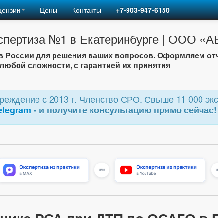
цензии
Цены
Контакты
+7-903-947-6150
спертиза №1 в Екатеринбурге | ООО «
 России для решения ваших вопросов. Оформляем от
любой сложности, с гарантией их принятия
еждение с 2013 г. Членство СРО. Свыше 11 000 экс
elegram
- и получите консультацию прямо сейчас!
нике РСА при ДТП по ОСАГО в 