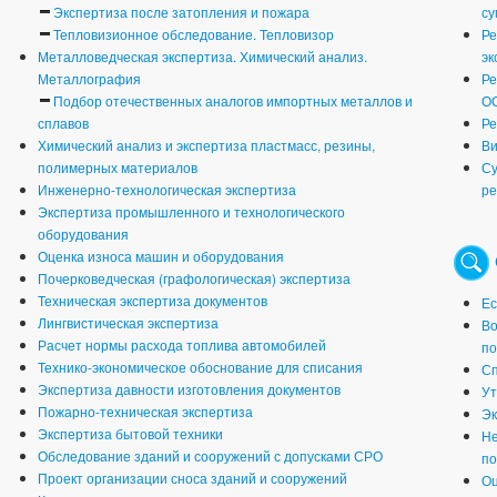
Экспертиза после затопления и пожара
су
Тепловизионное обследование. Тепловизор
Ре
Металловедческая экспертиза. Химический анализ.
эк
Металлография
Ре
Подбор отечественных аналогов импортных металлов и
О
сплавов
Ре
Химический анализ и экспертиза пластмасс, резины,
Ви
полимерных материалов
Су
Инженерно-технологическая экспертиза
ре
Экспертиза промышленного и технологического
оборудования
Оценка износа машин и оборудования
Почерковедческая (графологическая) экспертиза
Техническая экспертиза документов
Ес
Лингвистическая экспертиза
Во
Расчет нормы расхода топлива автомобилей
по
Технико-экономическое обоснование для списания
Сп
Экспертиза давности изготовления документов
Ут
Пожарно-техническая экспертиза
Эк
Экспертиза бытовой техники
Не
Обследование зданий и сооружений с допусками СРО
по
Проект организации сноса зданий и сооружений
Оц