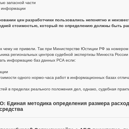
тью запасной части
ки информации
овании цен разработчики пользовались непонятно и неизвест
редней стоимостью, который по определению должны быть ра
к чему не привели. Так при Министерстве Юстиции РФ за номером 2
ника региональных центров судебной экспертизы Минюста России г
ать информацию баз данных РСА если:
ации
стоимости одного нормо-часа работ в информационных базах отлич
стей в пределах реального положения дел, однако, судебная прак
О: Единая методика определения размера расход
средства