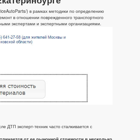
priceAutoParts/) в рамках методики по определению
емонт в отношении поврежденного транспортного
бными экспертами и экспертными организациями.
е ДТП эксперт-техник часто сталкивается с
отличается от ее рыночной стоимости в несколько