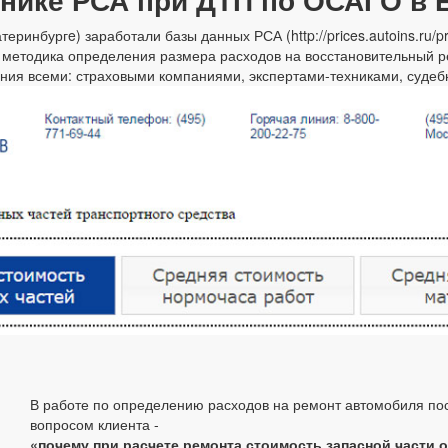
атеринбургe) заработали базы данных РСА (http://prices.autoins.ru/
методика определения размера расходов на восстановительный р
ения всеми: страховыми компаниями, экспертами-техниками, суде
В работе по определению расходов на ремонт автомобиля посл
вопросом клиента -
«почему при расчете ремонта стоимость запасной части 