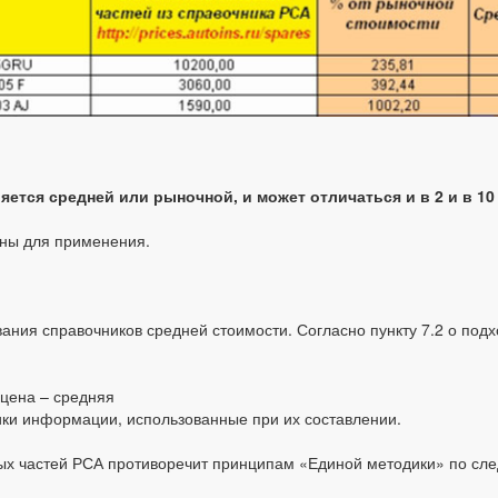
ется средней или рыночной, и может отличаться и в 2 и в 10
ьны для применения.
ния справочников средней стоимости. Согласно пункту 7.2 о под
 цена – средняя
ики информации, использованные при их составлении.
сных частей РСА противоречит принципам «Единой методики» по с