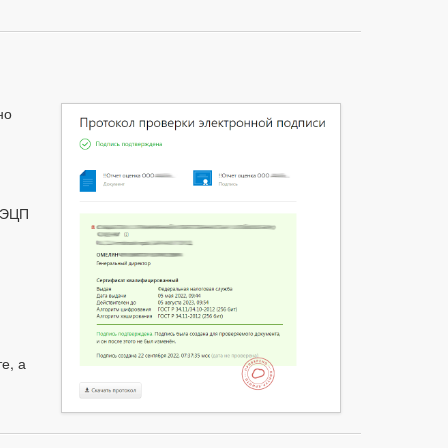
но
 ЭЦП
е, а