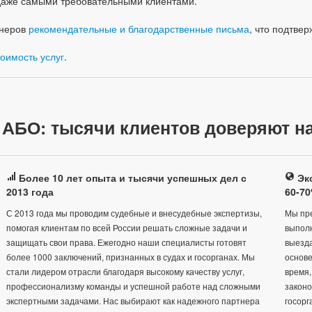
даже самыми требовательными клиентами.
тнеров
рекомендательные и благодарственные письма
, что подтве
тоимость услуг
.
 АБО: тысячи клиентов доверяют на
Более 10 лет опыта и тысячи успешных дел с
Экс
2013 года
60-7
С 2013 года мы проводим судебные и внесудебные экспертизы,
Мы пре
помогая клиентам по всей России решать сложные задачи и
выполн
защищать свои права. Ежегодно наши специалисты готовят
выезда
более 1000 заключений, признанных в судах и госорганах. Мы
основе
стали лидером отрасли благодаря высокому качеству услуг,
время,
профессионализму команды и успешной работе над сложными
закон
экспертными задачами. Нас выбирают как надежного партнера
госорг