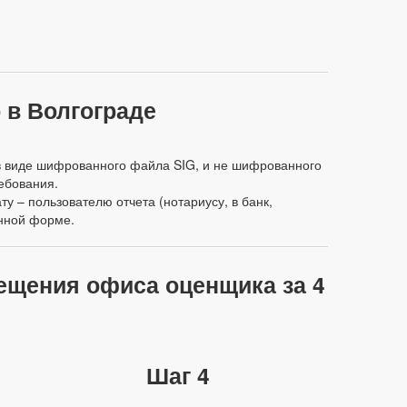
 в Волгограде
. в виде шифрованного файла SIG, и не шифрованного
ебования.
у – пользователю отчета (нотариусу, в банк,
онной форме.
сещения офиса оценщика за 4
Шаг 4