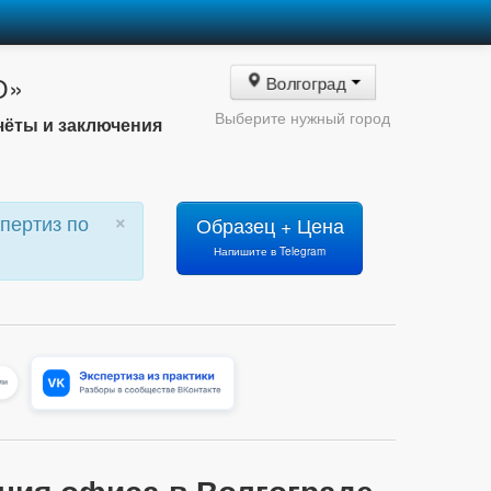
О»
Волгоград
Выберите нужный город
чёты и заключения
×
пертиз по
Образец + Цена
Напишите в Telegram
ения офиса в Волгограде