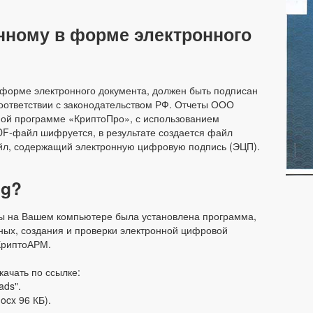
енному в форме электронного
 форме электронного документа, должен быть подписан
оответствии с законодательством РФ. Отчеты ООО
ой программе «КриптоПро», с использованием
F-файл шифруется, в результате создается файл
айл, содержащий электронную цифровую подпись (ЭЦП).
ig?
бы на Вашем компьютере была установлена программа,
ых, создания и проверки электронной цифровой
КриптоАРМ.
ачать по ссылке:
ads".
ocx 96 КБ).