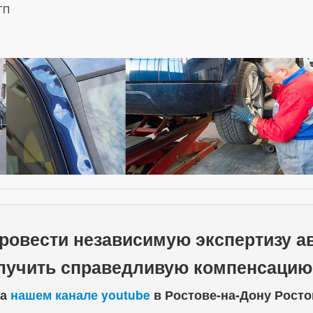
ТП
провести независимую экспертизу 
лучить справедливую компенсацию
на
нашем канале youtube
в Ростове-на-Дону Росто