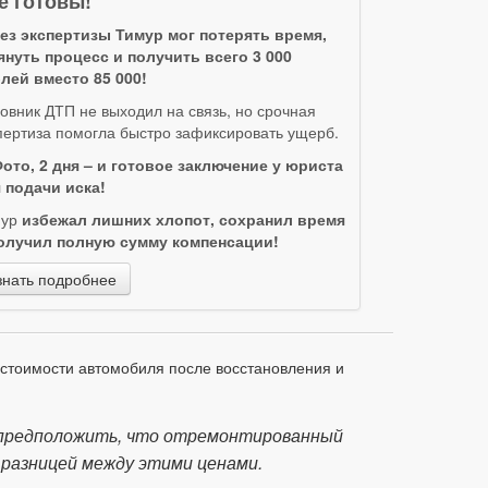
е готовы!
ез экспертизы Тимур мог потерять время,
януть процесс и получить всего 3 000
лей вместо 85 000!
овник ДТП не выходил на связь, но срочная
пертиза помогла быстро зафиксировать ущерб.
ото, 2 дня – и готовое заключение у юриста
 подачи иска!
мур
избежал лишних хлопот, сохранил время
олучил полную сумму компенсации!
знать подробнее
 стоимости автомобиля после восстановления и
о предположить, что отремонтированный
 разницей между этими ценами.