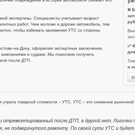
уж
.
❌ Б
зат
мой экспертизы. Специалисты учитывают возраст
руб
монтных работ. Чем моложе и дороже автомобиль, тем
мотно, чтобы избежать занижения УТС со стороны
Вин
экс
✅ Ф
стове-на-Дону, оформляя экспертные заключения,
для
и компаниями и судами. Мы помогаем получить
иля после ДТП.
Ти
и п
У
я утрата товарной стоимости – УТС. УТС – это снижение рыночной
и отремонтированный после ДТП, а другой нет. Логичн
 не подвергнутого ремонту. По своей сути УТС и будет