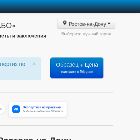
«АБО»
Ростов-на-Дону
Выберите нужный город
чёты и заключения
×
пертиз по
Образец + Цена
Напишите в Telegram
Ростове-на-Дону