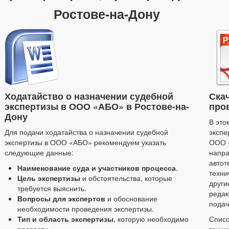
Ростове-на-Дону
Ходатайство о назначении судебной
Ска
экспертизы в ООО «АБО» в Ростове-на-
про
Дону
В это
Для подачи ходатайства о назначении судебной
экспе
экспертизы в ООО «АБО» рекомендуем указать
ООО «
следующие данные:
напра
автот
Наименование суда и участников процесса
.
техни
Цель экспертизы
и обстоятельства, которые
други
требуется выяснить.
редак
Вопросы для экспертов
и обоснование
подач
необходимости проведения экспертизы.
Тип и область экспертизы
, которую необходимо
Списо
провести.
техни