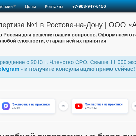
цензии
Цены
Контакты
+7-903-947-6150
пертиза №1 в Ростове-на-Дону | ООО 
 России для решения ваших вопросов. Оформляем от
любой сложности, с гарантией их принятия
еждение с 2013 г. Членство СРО. Свыше 11 000 экс
elegram
- и получите консультацию прямо сейчас!
судебной экспертизы в бюро су