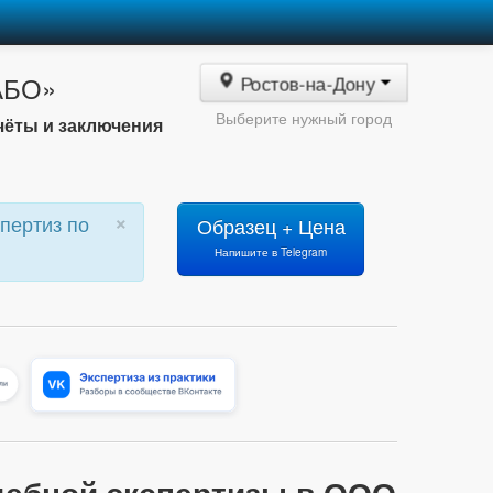
«АБО»
Ростов-на-Дону
Выберите нужный город
чёты и заключения
×
пертиз по
Образец + Цена
Напишите в Telegram
дебной экспертизы в ООО