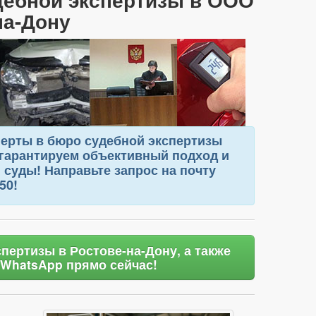
на-Дону
перты в бюро судебной экспертизы
гарантируем объективный подход и
суды! Направьте запрос на почту
50!
пертизы в Ростове-на-Дону, а также
 WhatsApp прямо сейчас!