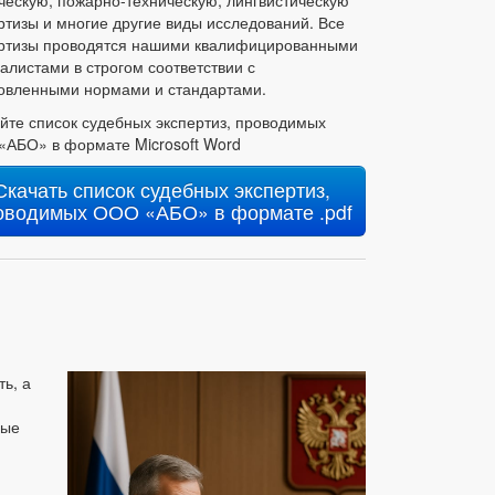
ртизы и многие другие виды исследований. Все
ртизы проводятся нашими квалифицированными
алистами в строгом соответствии с
овленными нормами и стандартами.
йте список судебных экспертиз, проводимых
АБО» в формате Microsoft Word
Скачать список судебных экспертиз,
оводимых ООО «АБО» в формате .pdf
ь, а
ные