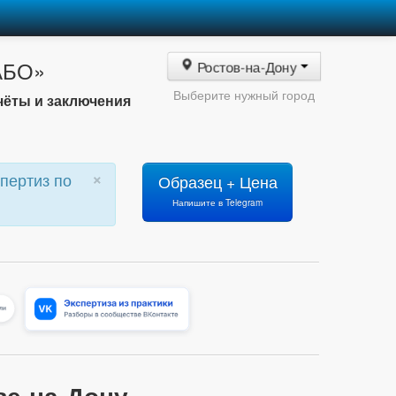
«АБО»
Ростов-на-Дону
Выберите нужный город
чёты и заключения
×
пертиз по
Образец + Цена
Напишите в Telegram
ве-на-Дону