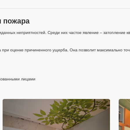
и пожара
иданных неприятностей. Среди них частое явление – затопление 
а при оценке причиненного ущерба. Она позволит максимально то
есованными лицами