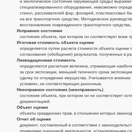
и экологическое состояние окружающей среды) выражает
специализированного оборудования, невозможно определ
стекол, рассеивателей фар, фонарей, пластмассовых бамп
на все транспортное средство. Методическое руководств
восстановление поврежденного транспортного средства, 
Исправное состояние
состояние объекта, при котором он соответствует всем
Итоговая стоимость объекта оценки
определяется путем расчета стоимости объекта оценки 
согласования (обобщения) результатов, полученных в р
Ликвидационная стоимость
определяется расчетная величина, отражающая наиболе
за срок экспозиции, меньший типичного срока экспозици
сделку по отчуждению имущества. Учитывается влияние
условиях, не соответствующих рыночным.
Неисправное состояние (неисправность)
состояние объекта, при котором он не соответствует хо
документацией.
Объект оценки
объекты гражданских прав, в отношении которых законо
Отчет об оценке
документ, составленный в соответствии с законодател
правилами оценочной деятельности, установленными са