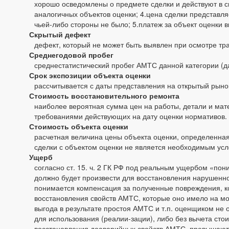
хорошо осведомлены о предмете сделки и действуют в с
аналогичных объектов оценки; 4.цена сделки представл
чьей-либо стороны не было; 5.платеж за объект оценки
Скрытый дефект
дефект, который не может быть выявлен при осмотре тра
Среднегодовой пробег
среднестатистический пробег АМТС данной категории (д
Срок экспозиции объекта оценки
рассчитывается с даты представления на открытый рыно
Стоимость восстановительного ремонта
наиболее вероятная сумма цен на работы, детали и мат
требованиями действующих на дату оценки нормативов.
Стоимость объекта оценки
расчетная величина цены объекта оценки, определенная
сделки с объектом оценки не является необходимым усл
Ущерб
согласно ст. 15. ч. 2 ГК РФ под реальным ущербом «пон
должно будет произвести для восстановления нарушенно
понимается компенсация за полученные повреждения, к
восстановления свойств АМТС, которые оно имело на мо
выгода в результате простоя АМТС и т.п. оценщиком не 
для использования (реалии-зации), либо без вычета сто
восстановления доаварийных свойств АМТС, превышают