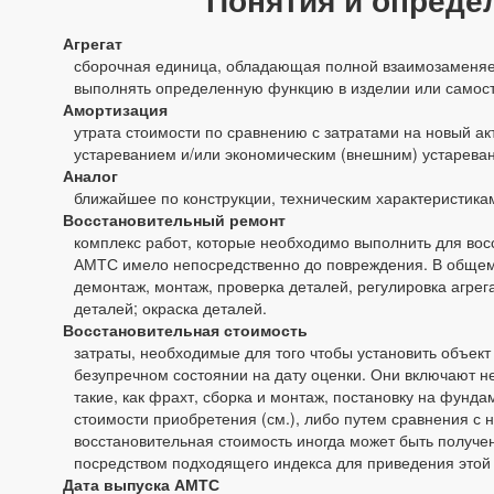
Агрегат
сборочная единица, обладающая полной взаимозаменяем
выполнять определенную функцию в изделии или самост
Амортизация
утрата стоимости по сравнению с затратами на новый а
устареванием и/или экономическим (внешним) устарева
Аналог
ближайшее по конструкции, техническим характеристика
Восстановительный ремонт
комплекс работ, которые необходимо выполнить для восс
АМТС имело непосредственно до повреждения. В общем
демонтаж, монтаж, проверка деталей, регулировка агрега
деталей; окраска деталей.
Восстановительная стоимость
затраты, необходимые для того чтобы установить объек
безупречном состоянии на дату оценки. Они включают не
такие, как фрахт, сборка и монтаж, постановку на фунда
стоимости приобретения (см.), либо путем сравнения с 
восстановительная стоимость иногда может быть получен
посредством подходящего индекса для приведения этой 
Дата выпуска АМТС