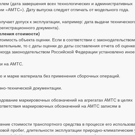
елем (дата завершения всех технологических и административных
и «АМТС»). Дату выпуска следует отличать от модельного года.
учает допуск к эксплуатации, например: дата выдачи техническог
 регистрационного документа).
еления стоимости)
тоимость объекта оценки. Если в соответствии с законодательством
ательным, то с даты оценки до даты составления отчета об оценк
, когда законодательством Российской Федерации установлено иное
ки на АМТС.
ию и марке материала без применения сборочных операций.
вно-технической документации.
ледование маркировочных обозначений на агрегатах АМТС в целях
ответствия маркировочных обозначений на АМТС записям в
ние стоимости транспортного средства в процессе его использов
довой пробег, длительности эксплуатации природно-климатические