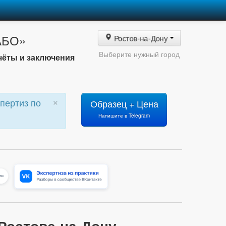
«АБО»
Ростов-на-Дону
Выберите нужный город
чёты и заключения
×
пертиз по
Образец + Цена
Напишите в Telegram
Ростове-на-Дону