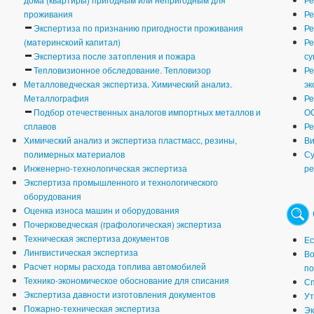
проживания
Ре
Экспертиза по признанию пригодности проживания
Ре
(материнскоий капитал)
Ре
Экспертиза после затопления и пожара
су
Тепловизионное обследование. Тепловизор
Ре
Металловедческая экспертиза. Химический анализ.
эк
Металлография
Ре
Подбор отечественных аналогов импортных металлов и
О
сплавов
Ре
Химический анализ и экспертиза пластмасс, резины,
Ви
полимерных материалов
Су
Инженерно-технологическая экспертиза
ре
Экспертиза промышленного и технологического
оборудования
Оценка износа машин и оборудования
Почерковедческая (графологическая) экспертиза
Техническая экспертиза документов
Ес
Лингвистическая экспертиза
Во
Расчет нормы расхода топлива автомобилей
по
Технико-экономическое обоснование для списания
Сп
Экспертиза давности изготовления документов
Ут
Пожарно-техническая экспертиза
Эк