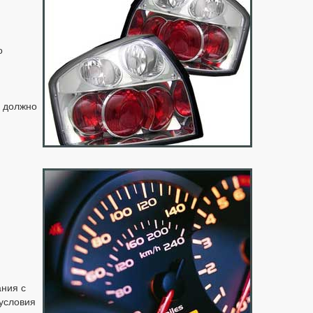
о
е должно
ания с
 условия