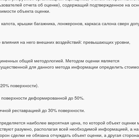
льзователей отчета об оценке), содержащий подтвержденное на ос
имости объекта оценки.
капота, крышки багажника, лонжеронов, каркаса салона сверх доп
е влияния на него внешних воздействий: превышающих уровни,
.
единенных общей методологией. Методом оценки является
существенной для данного метода информации определить стоимо
 20% поверхности).
а поверхности деформированной до 50%.
ичной реставрацией до 30% поверхности.
ределяется наиболее вероятная цена, по которой объект оценки м
ействуют разумно, располагая всей необходимой информацией, а н
сторон сделки не обязана отчуждать объект оценки, а другая сторо