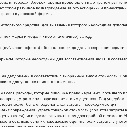
воих интересах; 3.объект оценки представлен на открытом рынке 
яет собой разумное вознаграждение за объект оценки и принуждени
 выражен в денежной форме.
нспортного средства, для выявления которого необходима дополни
анной марки и модели либо аналогичных) за год.
к (публичная оферта) объекта оценки до даты совершения сделки 
ериалы, которые необходимы для восстановления АМТС в соответс
 на дату оценки в соответствии с выбранным видом стоимости. С
овием для установления его стоимости.
имаются расходы, которые лицо, чье право нарушено, произвело и
го права, утрата или повреждение его имущества». Под ущербом
оторая может быть определена как затраты, необходимые для
мент повреждения, утрата товарной стоимости (при этом затраты
оцениваются), или сумма, эквивалентная доаварийной стоимости А
имости остатков, если их невозможно оценить, если затраты с уче
 доаварийную стоимость самого АМТС.