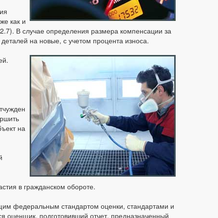
ния
же как и
.2.7). В случае определения размера компенсации за
деталей на новые, с учетом процента износа.
ей.
отчужден
ершить
бъект на
й
астия в гражданском обороте.
ющим федеральным стандартом оценки, стандартами и
я оценщик, подготовивший отчет, предназначенный