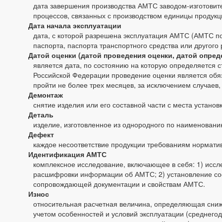
дата завершения производства АМТС заводом-изготовит
процессов, связанных с производством единицы продукци
Дата начала эксплуатации
дата, с которой разрешена эксплуатация АМТС (АМТС пол
паспорта, паспорта транспортного средства или другого
Датой оценки (датой проведения оценки, датой опред
является дата, по состоянию на которую определяется с
Российской Федерации проведение оценки является обяз
пройти не более трех месяцев, за исключением случаев
Демонтаж
снятие изделия или его составной части с места установ
Деталь
изделие, изготовленное из однородного по наименован
Дефект
каждое несоответствие продукции требованиям нормати
Идентификация АМТС
комплексное исследование, включающее в себя: 1) исс
расшифровки информации об АМТС; 2) установление со
сопровождающей документации и свойствам АМТС.
Износ
относительная расчетная величина, определяющая сниже
учетом особенностей и условий эксплуатации (среднего