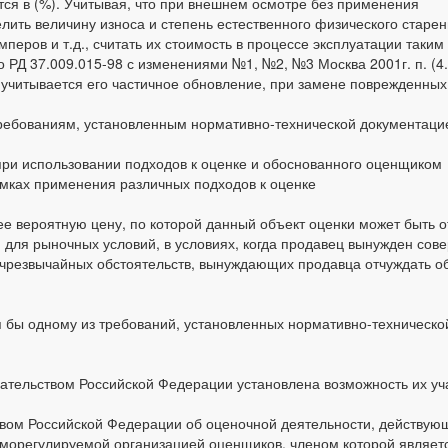
ся в (%). Учитывая, что при внешнем осмотре без применения
ить величину износа и степень естественного физического старе
еров и т.д., считать их стоимость в процессе эксплуатации таким 
о РД 37.009.015-98 с изменениями №1, №2, №3 Москва 2001г. п. (4
учитывается его частичное обновление, при замене поврежденных 
 требованиям, установленным нормативно-технической документаци
при использовании подходов к оценке и обоснованного оценщиком
амках применения различных подходов к оценке
е вероятную цену, по которой данный объект оценки может быть 
и для рыночных условий, в условиях, когда продавец вынужден сов
 чрезвычайных обстоятельств, вынуждающих продавца отчуждать о
тя бы одному из требований, установленных нормативно-техническо
дательством Российской Федерации установлена возможность их уч
ьством Российской Федерации об оценочной деятельности, действу
морегулируемой организацией оценщиков, членом которой являетс