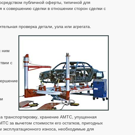
посредством публичной оферты, типичной для
я к совершению сделки в отношении сторон сделки с
тельная проверка детали, узла или агрегата.
с ним
твии с
овершение
ли
 на транспортировку, хранение АМТС, упущенная
МТС за вычетом стоимости его остатков, пригодных
том эксплуатационного износа, необходимые для