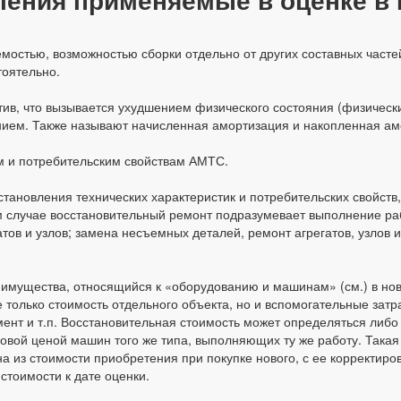
остью, возможностью сборки отдельно от других составных частей
оятельно.
ктив, что вызывается ухудшением физического состояния (физичес
нием. Также называют начисленная амортизация и накопленная ам
м и потребительским свойствам АМТС.
тановления технических характеристик и потребительских свойств
 случае восстановительный ремонт подразумевает выполнение ра
тов и узлов; замена несъемных деталей, ремонт агрегатов, узлов и
т имущества, относящийся к «оборудованию и машинам» (см.) в но
 только стоимость отдельного объекта, но и вспомогательные затр
мент и т.п. Восстановительная стоимость может определяться либо
новой ценой машин того же типа, выполняющих ту же работу. Такая
а из стоимости приобретения при покупке нового, с ее корректиро
стоимости к дате оценки.