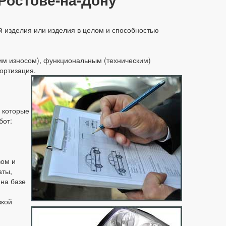
 изделия или изделия в целом и способностью
ким износом), функциональным (техническим)
ортизация.
, которые
бот:
вом и
аты,
 на базе
вкой