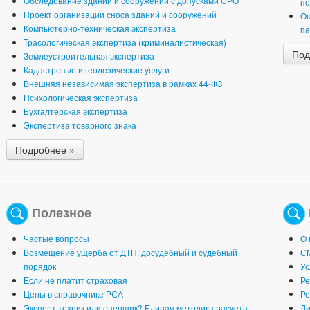
Обследование зданий и сооружений с допусками СРО
по
Проект организации сноса зданий и сооружений
Оц
Компьютерно-техническая экспертиза
па
Трасологическая экспертиза (криминалистическая)
Под
Землеустроительная экспертиза
Кадастровые и геодезические услуги
Внешняя независимая экспертиза в рамках 44-ФЗ
Психологическая экспертиза
Бухгалтерская экспертиза
Экспертиза товарного знака
Подробнее »
Полезное
Частые вопросы
О 
Возмещение ущерба от ДТП: досудебный и судебный
СМ
порядок
Ус
Если не платит страховая
Ре
Цены в справочнике РСА
Ре
Эксперт техник или оценщик? Единая методика расчета
Ли