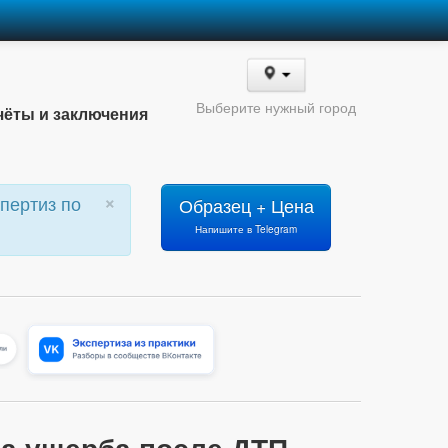
Выберите нужный город
чёты и заключения
×
пертиз по
Образец + Цена
Напишите в Telegram
та ущерба после ДТП