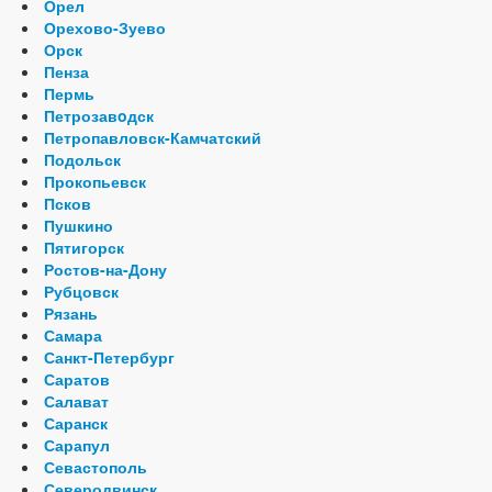
Орел
Орехово-Зуево
Орск
Пенза
Пермь
Петрозавoдск
Петропавловск-Камчатский
Подольск
Прокопьевск
Псков
Пушкино
Пятигорск
Ростов-на-Дону
Рубцовск
Рязань
Самара
Санкт-Петербург
Саратов
Салават
Саранск
Сарапул
Севастополь
Северодвинск