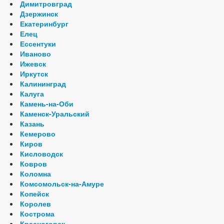
Димитровград
Дзержинск
Екатеринбург
Елец
Ессентуки
Иваново
Ижевск
Иркутск
Калининград
Калуга
Камень-на-Оби
Каменск-Уральский
Казань
Кемерово
Киров
Кисловодск
Ковров
Коломна
Комсомольск-на-Амуре
Копейск
Королев
Кострома
Красногорск