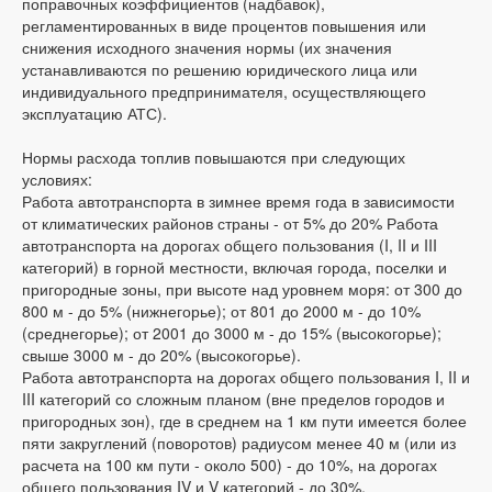
поправочных коэффициентов (надбавок),
регламентированных в виде процентов повышения или
снижения исходного значения нормы (их значения
устанавливаются по решению юридического лица или
индивидуального предпринимателя, осуществляющего
эксплуатацию АТС).
Нормы расхода топлив повышаются при следующих
условиях:
Работа автотранспорта в зимнее время года в зависимости
от климатических районов страны - от 5% до 20% Работа
автотранспорта на дорогах общего пользования (I, II и III
категорий) в горной местности, включая города, поселки и
пригородные зоны, при высоте над уровнем моря: от 300 до
800 м - до 5% (нижнегорье); от 801 до 2000 м - до 10%
(среднегорье); от 2001 до 3000 м - до 15% (высокогорье);
свыше 3000 м - до 20% (высокогорье).
Работа автотранспорта на дорогах общего пользования I, II и
III категорий со сложным планом (вне пределов городов и
пригородных зон), где в среднем на 1 км пути имеется более
пяти закруглений (поворотов) радиусом менее 40 м (или из
расчета на 100 км пути - около 500) - до 10%, на дорогах
общего пользования IV и V категорий - до 30%.