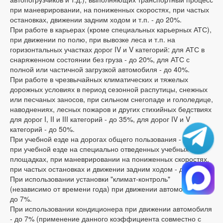
при маневрировании, на пониженных скоростях, при частых
остановках, движении задним ходом и т.п. - до 20%.
При работе в карьерах (кроме специальных карьерных АТС),
при движении по полю, при вывозке леса и т.п. на
горизонтальных участках дорог IV и V категорий: для АТС в
снаряженном состоянии без груза - до 20%, для АТС с
полной или частичной загрузкой автомобиля - до 40%.
При работе в чрезвычайных климатических и тяжелых
дорожных условиях в период сезонной распутицы, снежных
или песчаных заносов, при сильном снегопаде и гололедице,
наводнениях, лесных пожаров и других стихийных бедствиях
для дорог I, II и III категорий - до 35%, для дорог IV и V
категорий - до 50%.
При учебной езде на дорогах общего пользования - до 20%;
при учебной езде на специально отведенных учебных
площадках, при маневрировании на пониженных скоростях,
при частых остановках и движении задним ходом - до 40%.
При использовании установки "климат-контроль"
(независимо от времени года) при движении автомобиля –
до 7%.
При использовании кондиционера при движении автомобиля
- до 7% (применение данного коэффициента совместно с